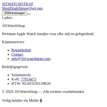
101
WATCH
STRAP
Shop
Deals
Nieuw
Over ons
🛒
Winkelwagen
Laden...
101WatchStrap
Premium Apple Watch bandjes voor elke stijl en gelegenheid.
Klantenservice
Retourbeleid
Contact
info@101watchstrap.com
Bedrijfsgegevens
Solutionscity
KvK:
77914473
BTW: NL003259119B26
©
2026
101WatchStrap — Alle rechten voorbehouden
Veilig betalen via Mollie 🔒