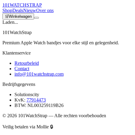
101
WATCH
STRAP
Shop
Deals
Nieuw
Over ons
🛒
Winkelwagen
Laden...
101WatchStrap
Premium Apple Watch bandjes voor elke stijl en gelegenheid.
Klantenservice
Retourbeleid
Contact
info@101watchstrap.com
Bedrijfsgegevens
Solutionscity
KvK:
77914473
BTW: NL003259119B26
©
2026
101WatchStrap — Alle rechten voorbehouden
Veilig betalen via Mollie 🔒