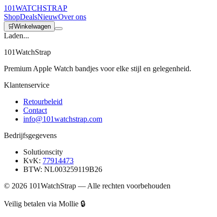
101
WATCH
STRAP
Shop
Deals
Nieuw
Over ons
🛒
Winkelwagen
Laden...
101WatchStrap
Premium Apple Watch bandjes voor elke stijl en gelegenheid.
Klantenservice
Retourbeleid
Contact
info@101watchstrap.com
Bedrijfsgegevens
Solutionscity
KvK:
77914473
BTW: NL003259119B26
©
2026
101WatchStrap — Alle rechten voorbehouden
Veilig betalen via Mollie 🔒