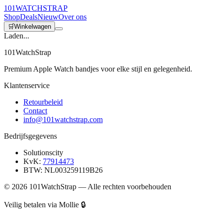
101
WATCH
STRAP
Shop
Deals
Nieuw
Over ons
🛒
Winkelwagen
Laden...
101WatchStrap
Premium Apple Watch bandjes voor elke stijl en gelegenheid.
Klantenservice
Retourbeleid
Contact
info@101watchstrap.com
Bedrijfsgegevens
Solutionscity
KvK:
77914473
BTW: NL003259119B26
©
2026
101WatchStrap — Alle rechten voorbehouden
Veilig betalen via Mollie 🔒