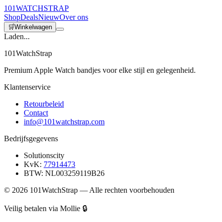
101
WATCH
STRAP
Shop
Deals
Nieuw
Over ons
🛒
Winkelwagen
Laden...
101WatchStrap
Premium Apple Watch bandjes voor elke stijl en gelegenheid.
Klantenservice
Retourbeleid
Contact
info@101watchstrap.com
Bedrijfsgegevens
Solutionscity
KvK:
77914473
BTW: NL003259119B26
©
2026
101WatchStrap — Alle rechten voorbehouden
Veilig betalen via Mollie 🔒