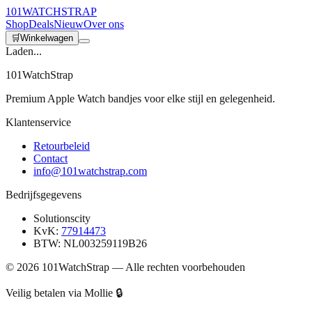
101
WATCH
STRAP
Shop
Deals
Nieuw
Over ons
🛒
Winkelwagen
Laden...
101WatchStrap
Premium Apple Watch bandjes voor elke stijl en gelegenheid.
Klantenservice
Retourbeleid
Contact
info@101watchstrap.com
Bedrijfsgegevens
Solutionscity
KvK:
77914473
BTW: NL003259119B26
©
2026
101WatchStrap — Alle rechten voorbehouden
Veilig betalen via Mollie 🔒