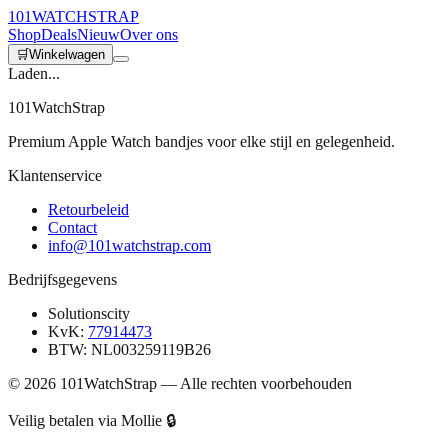
101
WATCH
STRAP
Shop
Deals
Nieuw
Over ons
🛒
Winkelwagen
Laden...
101WatchStrap
Premium Apple Watch bandjes voor elke stijl en gelegenheid.
Klantenservice
Retourbeleid
Contact
info@101watchstrap.com
Bedrijfsgegevens
Solutionscity
KvK:
77914473
BTW: NL003259119B26
©
2026
101WatchStrap — Alle rechten voorbehouden
Veilig betalen via Mollie 🔒