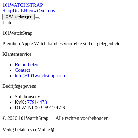
101
WATCH
STRAP
Shop
Deals
Nieuw
Over ons
🛒
Winkelwagen
Laden...
101WatchStrap
Premium Apple Watch bandjes voor elke stijl en gelegenheid.
Klantenservice
Retourbeleid
Contact
info@101watchstrap.com
Bedrijfsgegevens
Solutionscity
KvK:
77914473
BTW: NL003259119B26
©
2026
101WatchStrap — Alle rechten voorbehouden
Veilig betalen via Mollie 🔒